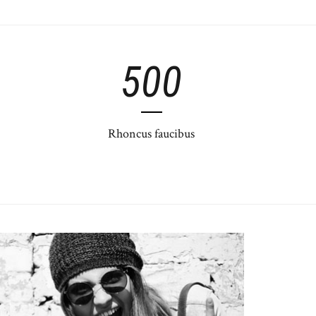
500
Rhoncus faucibus