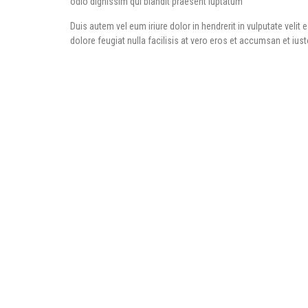
odio dignissim qui blandit praesent luptatum
Duis autem vel eum iriure dolor in hendrerit in vulputate velit
dolore feugiat nulla facilisis at vero eros et accumsan et ius