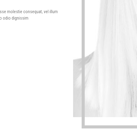
 esse molestie consequat, vel illum
to odio dignissim